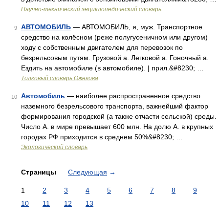
Научно-технический энциклопедический словарь
АВТОМОБИЛЬ
— АВТОМОБИЛЬ, я, муж. Транспортное
9
средство на колёсном (реже полугусеничном или другом)
ходу с собственным двигателем для перевозок по
безрельсовым путям. Грузовой а. Легковой а. Гоночный а.
Ездить на автомобиле (в автомобиле). | прил.&#8230; …
Толковый словарь Ожегова
Автомобиль
— наиболее распространенное средство
10
наземного безрельсового транспорта, важнейший фактор
формирования городской (а также отчасти сельской) среды.
Число А. в мире превышает 600 млн. На долю А. в крупных
городах РФ приходится в среднем 50%&#8230; …
Экологический словарь
Страницы
Следующая
→
1
2
3
4
5
6
7
8
9
10
11
12
13