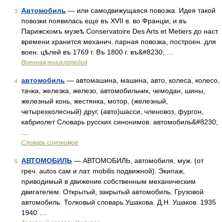
Автомобиль
— или самодвижущаяся повозка. Идея такой
3
повозки появилась еще въ XVII в. во Франціи, и въ
Парижскомъ музеѣ Conservatoire Des Arts et Metiers до наст.
времени хранится механич. парная повозка, построен. для
воен. цѣлей въ 1769 г. Въ 1800 г. въ&#8230; …
Военная энциклопедия
автомобиль
— автомашина, машина, авто, колеса, колесо,
4
тачка, железка, железо, автомобильчик, чемодан, шины,
железный конь, жестянка, мотор, (железный,
четырехколесный) друг, (авто)шасси, членовоз, фургон,
кабриолет Словарь русских синонимов. автомобиль&#8230;
…
Словарь синонимов
АВТОМОБИЛЬ
— АВТОМОБИЛЬ, автомобиля, муж. (от
5
греч. autos сам и лат. mobilis подвижной). Экипаж,
приводимый в движение собственным механическим
двигателем. Открытый, закрытый автомобиль. Грузовой
автомобиль. Толковый словарь Ушакова. Д.Н. Ушаков. 1935
1940 …