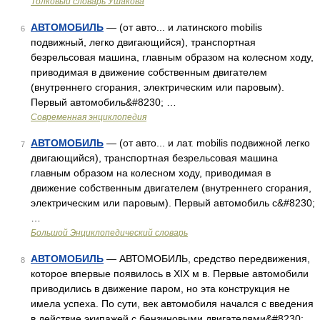
Толковый словарь Ушакова
АВТОМОБИЛЬ
— (от авто... и латинского mobilis
6
подвижный, легко двигающийся), транспортная
безрельсовая машина, главным образом на колесном ходу,
приводимая в движение собственным двигателем
(внутреннего сгорания, электрическим или паровым).
Первый автомобиль&#8230; …
Современная энциклопедия
АВТОМОБИЛЬ
— (от авто... и лат. mobilis подвижной легко
7
двигающийся), транспортная безрельсовая машина
главным образом на колесном ходу, приводимая в
движение собственным двигателем (внутреннего сгорания,
электрическим или паровым). Первый автомобиль с&#8230;
…
Большой Энциклопедический словарь
АВТОМОБИЛЬ
— АВТОМОБИЛЬ, средство передвижения,
8
которое впервые появилось в XIX м в. Первые автомобили
приводились в движение паром, но эта конструкция не
имела успеха. По сути, век автомобиля начался с введения
в действие экипажей с бензиновыми двигателями&#8230; …